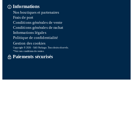
Informations
Nos boutiques et partenaires
Frais de port
Conditions générales de vente
Conditions générales de rachat
Informations légales
Politique de confidentialité
Gestion des cookies
Copyright © 2026 - SAS Parkage. Tous droits réservés.
*Voir nos conditions de ventes
Paiements sécurisés
Commande traitée sous 72h *
Livraison en So Colissimo *
Ou retrait en magasin gratuitement
Service après vente
Satisfait ou remboursé sous 15 jours
06 58 74 07 30
Du lundi au vendredi
9h00-13h00 / 14h00-16h00
Une question ? Consultez notre FAQ