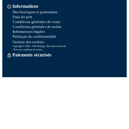
Informations
Nos boutiques et partenaires
Frais de port
Conditions générales de vente
Conditions générales de rachat
Informations légales
Politique de confidentialité
Gestion des cookies
Copyright © 2026 - SAS Parkage. Tous droits réservés.
*Voir nos conditions de ventes
Paiements sécurisés
Commande traitée sous 72h *
Livraison en So Colissimo *
Ou retrait en magasin gratuitement
Service après vente
Satisfait ou remboursé sous 15 jours
06 58 74 07 30
Du lundi au vendredi
9h00-13h00 / 14h00-16h00
Une question ? Consultez notre FAQ