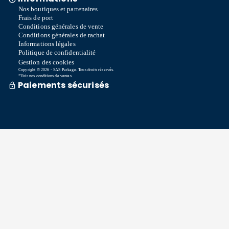
Nos boutiques et partenaires
Frais de port
Conditions générales de vente
Conditions générales de rachat
Informations légales
Politique de confidentialité
Gestion des cookies
Copyright © 2026 - SAS Parkage. Tous droits réservés.
*Voir nos conditions de ventes
Paiements sécurisés
Commande traitée sous 72h *
Livraison en So Colissimo *
Ou retrait en magasin gratuitement
Service après vente
Satisfait ou remboursé sous 15 jours
06 58 74 07 30
Du lundi au vendredi
9h00-13h00 / 14h00-16h00
Une question ? Consultez notre FAQ
Contactez-nous