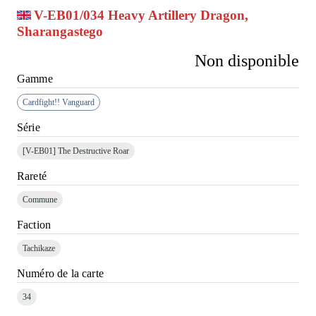
V-EB01/034 Heavy Artillery Dragon,
Sharangastego
Non disponible
Gamme
Cardfight!! Vanguard
Série
[V-EB01]
The Destructive Roar
Rareté
Commune
Faction
Tachikaze
Numéro de la carte
34