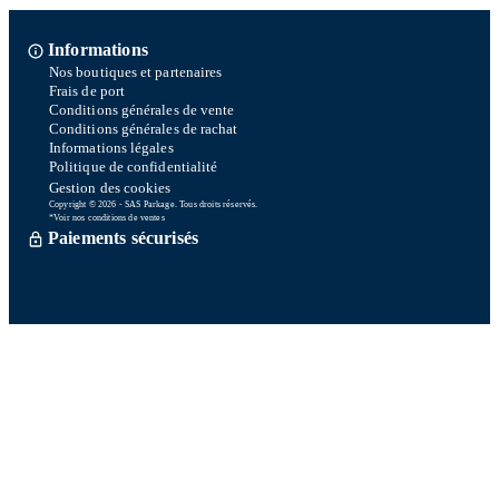
Informations
Nos boutiques et partenaires
Frais de port
Conditions générales de vente
Conditions générales de rachat
Informations légales
Politique de confidentialité
Gestion des cookies
Copyright © 2026 - SAS Parkage. Tous droits réservés.
*Voir nos conditions de ventes
Paiements sécurisés
Commande traitée sous 72h *
Livraison en So Colissimo *
Ou retrait en magasin gratuitement
Service après vente
Satisfait ou remboursé sous 15 jours
06 58 74 07 30
Du lundi au vendredi