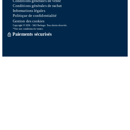
Conditions générales de vente
Conditions générales de rachat
Informations légales
Politique de confidentialité
Gestion des cookies
Copyright © 2026 - SAS Parkage. Tous droits réservés.
*Voir nos conditions de ventes
Paiements sécurisés
Commande traitée sous 72h *
Livraison en So Colissimo *
Ou retrait en magasin gratuitement
Service après vente
Satisfait ou remboursé sous 15 jours
06 58 74 07 30
Du lundi au vendredi
9h00-13h00 / 14h00-16h00
Une question ? Consultez notre FAQ
Contactez-nous
Sur nos réseaux