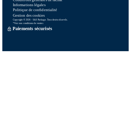
Conditions générales de rachat
Informations légales
Politique de confidentialité
Gestion des cookies
Copyright © 2026 - SAS Parkage. Tous droits réservés.
*Voir nos conditions de ventes
Paiements sécurisés
Commande traitée sous 72h *
Livraison en So Colissimo *
Ou retrait en magasin gratuitement
Service après vente
Satisfait ou remboursé sous 15 jours
06 58 74 07 30
Du lundi au vendredi
9h00-13h00 / 14h00-16h00
Une question ? Consultez notre FAQ
Contactez-nous
Sur nos réseaux