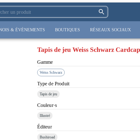
NOIS & ÉVÈNEMENTS
BOUTIQUES
RÉSEAUX SOCIAUX
Tapis de jeu Weiss Schwarz Cardcap
Gamme
Weiss Schwarz
Type de Produit
Tapis de jeu
Couleur·s
Illustré
Éditeur
Bushiroad