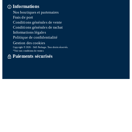
Informations
Nos boutiques et partenaires
Frais de port
Conditions générales de vente
Conditions générales de rachat
Informations légales
Politique de confidentialité
Gestion des cookies
Copyright © 2026 - SAS Parkage. Tous droits réservés.
*Voir nos conditions de ventes
Paiements sécurisés
Commande traitée sous 72h *
Livraison en So Colissimo *
Ou retrait en magasin gratuitement
Service après vente
Satisfait ou remboursé sous 15 jours
06 58 74 07 30
Du lundi au vendredi
9h00-13h00 / 14h00-16h00
Une question ? Consultez notre FAQ