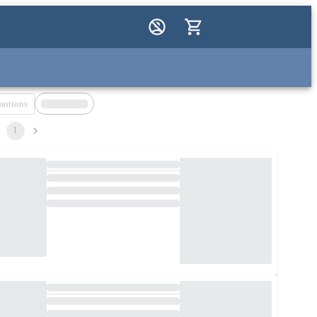
motions
1