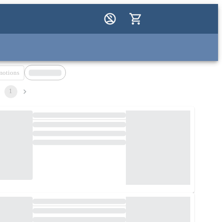
motions
1