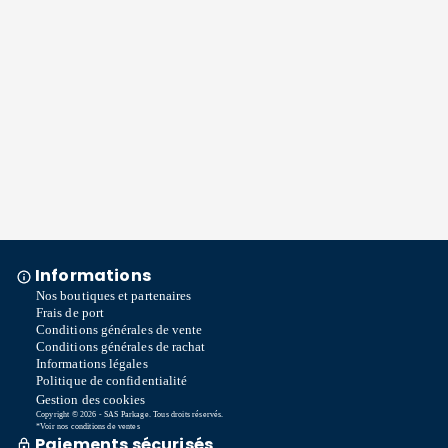
Informations
Nos boutiques et partenaires
Frais de port
Conditions générales de vente
Conditions générales de rachat
Informations légales
Politique de confidentialité
Gestion des cookies
Copyright © 2026 - SAS Parkage. Tous droits réservés.
*Voir nos conditions de ventes
Paiements sécurisés