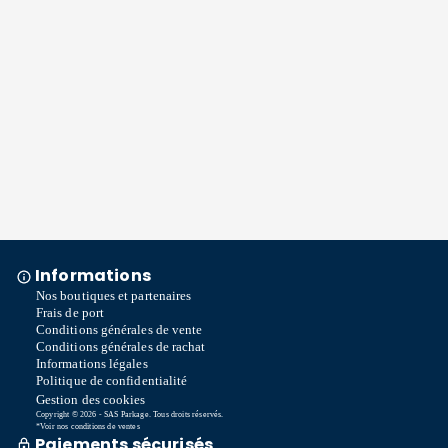
Informations
Nos boutiques et partenaires
Frais de port
Conditions générales de vente
Conditions générales de rachat
Informations légales
Politique de confidentialité
Gestion des cookies
Copyright © 2026 - SAS Parkage. Tous droits réservés.
*Voir nos conditions de ventes
Paiements sécurisés