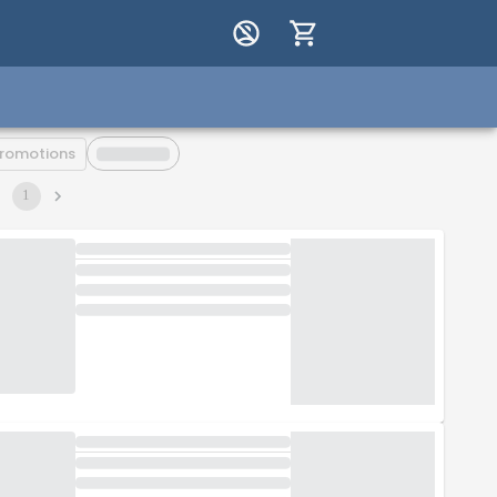
romotions
1