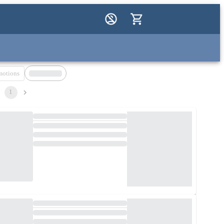
motions
1