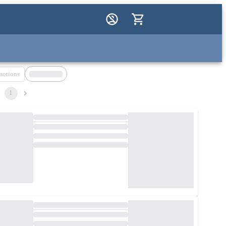
motions
1