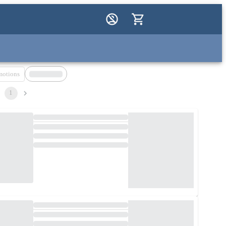
motions
1