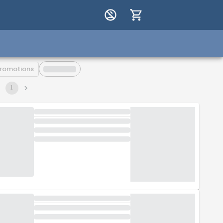
romotions
1