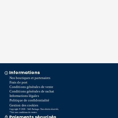
Informations
Nos boutiques et partenaires
Frais de port
Conditions générales de vente
Conditions générales de rachat
Informations légales
Politique de confidentialité
Gestion des cookies
Copyright © 2026 - SAS Parkage. Tous droits réservés.
*Voir nos conditions de ventes
Paiements sécurisés