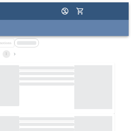
motions
1