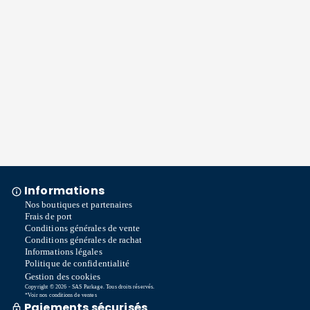
Informations
Nos boutiques et partenaires
Frais de port
Conditions générales de vente
Conditions générales de rachat
Informations légales
Politique de confidentialité
Gestion des cookies
Copyright © 2026 - SAS Parkage. Tous droits réservés.
*Voir nos conditions de ventes
Paiements sécurisés