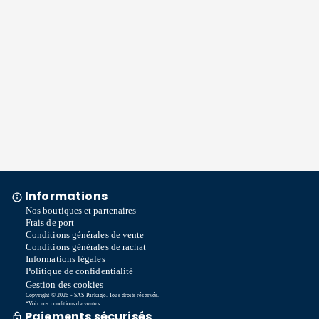
Informations
Nos boutiques et partenaires
Frais de port
Conditions générales de vente
Conditions générales de rachat
Informations légales
Politique de confidentialité
Gestion des cookies
Copyright © 2026 - SAS Parkage. Tous droits réservés.
*Voir nos conditions de ventes
Paiements sécurisés