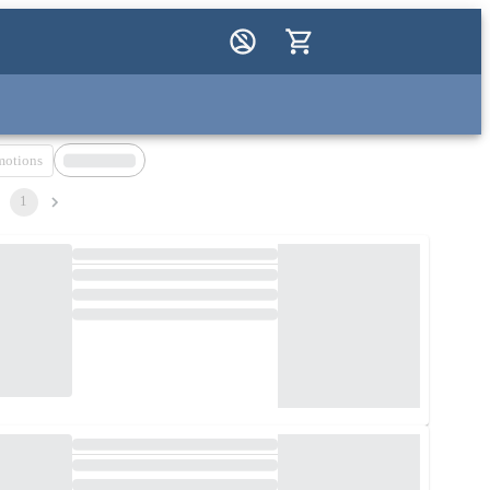
motions
1