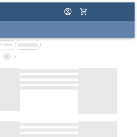
motions
1