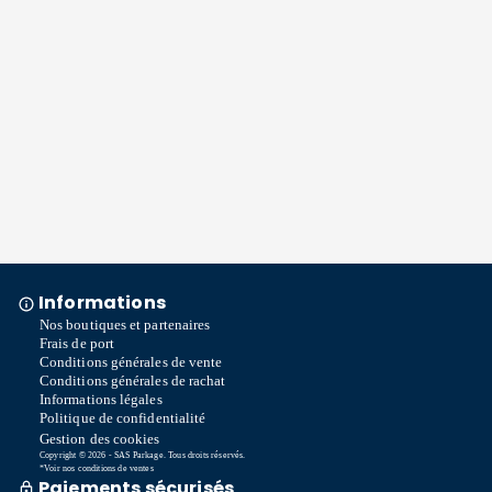
Informations
Nos boutiques et partenaires
Frais de port
Conditions générales de vente
Conditions générales de rachat
Informations légales
Politique de confidentialité
Gestion des cookies
Copyright © 2026 - SAS Parkage. Tous droits réservés.
*Voir nos conditions de ventes
Paiements sécurisés