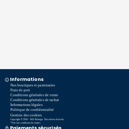
Informations
Nos boutiques et partenaires
Frais de port
Conditions générales de vente
Conditions générales de rachat
Informations légales
Politique de confidentialité
Gestion des cookies
Copyright © 2026 - SAS Parkage. Tous droits réservés.
*Voir nos conditions de ventes
Paiements sécurisés