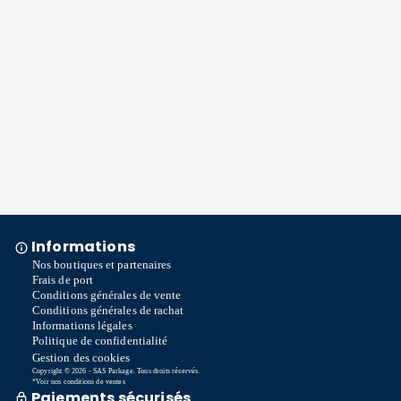
Informations
Nos boutiques et partenaires
Frais de port
Conditions générales de vente
Conditions générales de rachat
Informations légales
Politique de confidentialité
Gestion des cookies
Copyright © 2026 - SAS Parkage. Tous droits réservés.
*Voir nos conditions de ventes
Paiements sécurisés