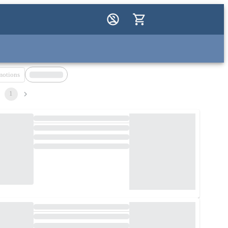
motions
1