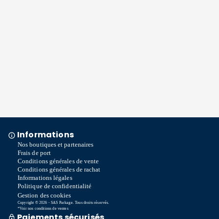
Informations
Nos boutiques et partenaires
Frais de port
Conditions générales de vente
Conditions générales de rachat
Informations légales
Politique de confidentialité
Gestion des cookies
Copyright © 2026 - SAS Parkage. Tous droits réservés.
*Voir nos conditions de ventes
Paiements sécurisés