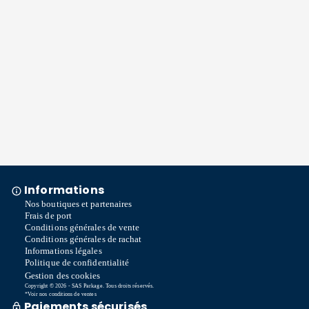
Informations
Nos boutiques et partenaires
Frais de port
Conditions générales de vente
Conditions générales de rachat
Informations légales
Politique de confidentialité
Gestion des cookies
Copyright © 2026 - SAS Parkage. Tous droits réservés.
*Voir nos conditions de ventes
Paiements sécurisés