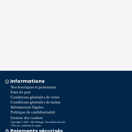
Informations
Nos boutiques et partenaires
Frais de port
Conditions générales de vente
Conditions générales de rachat
Informations légales
Politique de confidentialité
Gestion des cookies
Copyright © 2026 - SAS Parkage. Tous droits réservés.
*Voir nos conditions de ventes
Paiements sécurisés