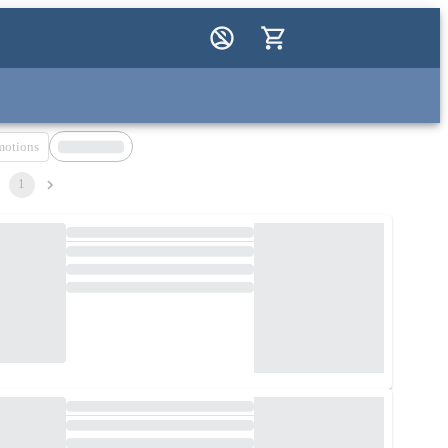
motions
1