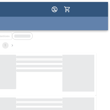
motions
1