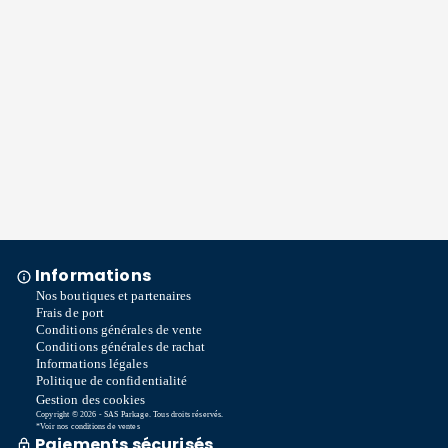
Informations
Nos boutiques et partenaires
Frais de port
Conditions générales de vente
Conditions générales de rachat
Informations légales
Politique de confidentialité
Gestion des cookies
Copyright © 2026 - SAS Parkage. Tous droits réservés.
*Voir nos conditions de ventes
Paiements sécurisés