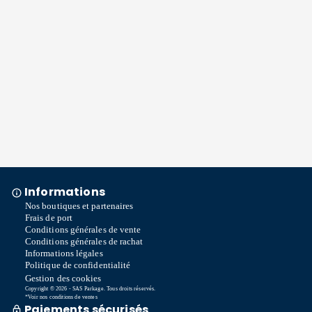
Informations
Nos boutiques et partenaires
Frais de port
Conditions générales de vente
Conditions générales de rachat
Informations légales
Politique de confidentialité
Gestion des cookies
Copyright © 2026 - SAS Parkage. Tous droits réservés.
*Voir nos conditions de ventes
Paiements sécurisés