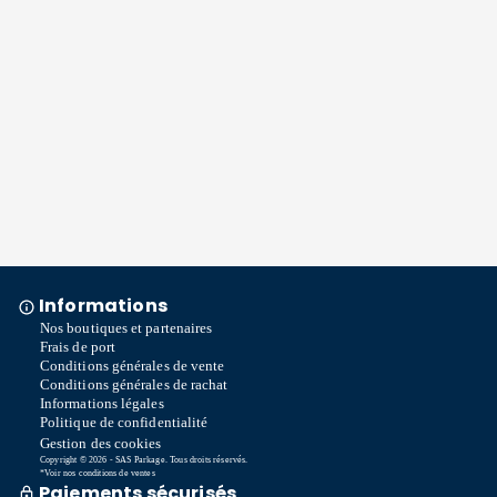
Informations
Nos boutiques et partenaires
Frais de port
Conditions générales de vente
Conditions générales de rachat
Informations légales
Politique de confidentialité
Gestion des cookies
Copyright © 2026 - SAS Parkage. Tous droits réservés.
*Voir nos conditions de ventes
Paiements sécurisés