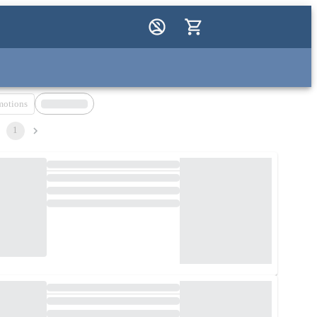
motions
1