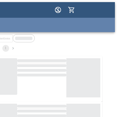
motions
1