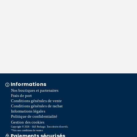
Informations
Nos boutiques et partenaires
Frais de port
Conditions générales de vente
Conditions générales de rachat
Informations légales
Politique de confidentialité
Gestion des cookies
Copyright © 2026 - SAS Parkage. Tous droits réservés.
*Voir nos conditions de ventes
Paiements sécurisés