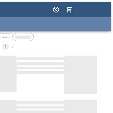
motions
1