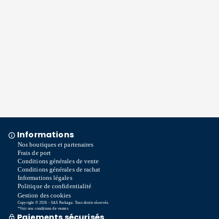
Informations
Nos boutiques et partenaires
Frais de port
Conditions générales de vente
Conditions générales de rachat
Informations légales
Politique de confidentialité
Gestion des cookies
Copyright © 2026 - SAS Parkage. Tous droits réservés.
*Voir nos conditions de ventes
Paiements sécurisés