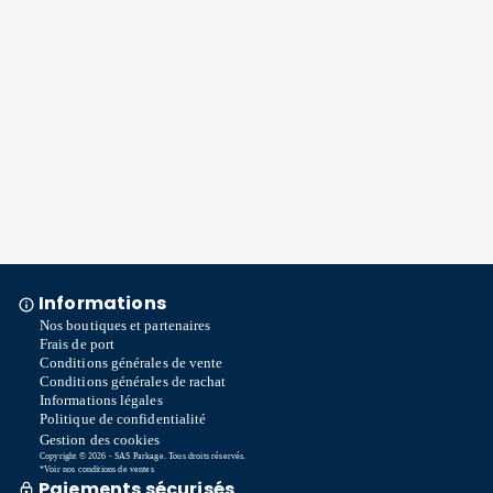
Informations
Nos boutiques et partenaires
Frais de port
Conditions générales de vente
Conditions générales de rachat
Informations légales
Politique de confidentialité
Gestion des cookies
Copyright © 2026 - SAS Parkage. Tous droits réservés.
*Voir nos conditions de ventes
Paiements sécurisés