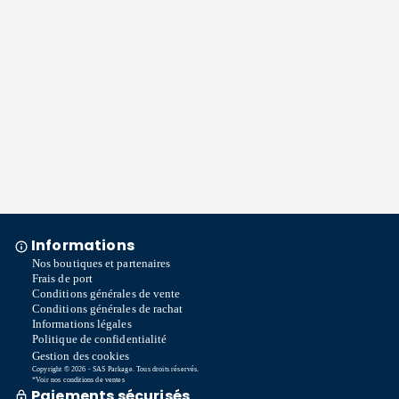
Informations
Nos boutiques et partenaires
Frais de port
Conditions générales de vente
Conditions générales de rachat
Informations légales
Politique de confidentialité
Gestion des cookies
Copyright © 2026 - SAS Parkage. Tous droits réservés.
*Voir nos conditions de ventes
Paiements sécurisés