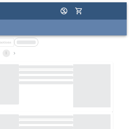
motions
1