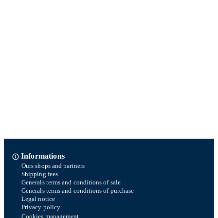
Informations
Ours shops and partners
Shipping fees
Generals terms and conditions of sale
Generals terms and conditions of purchase
Legal notice
Privacy policy
Cookies management