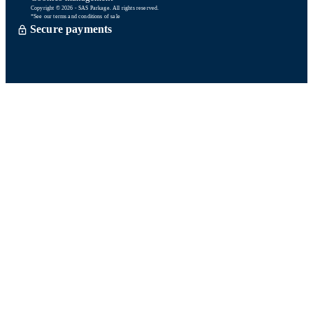
Copyright © 2026 - SAS Parkage. All rights reserved.
*See our terms and conditions of sale
Secure payments
Order processed within 72 hours *
Delevery with So Colissimo *
Or click and collect for free
Customer service
Satisfied or refund within 15 days
06 58 74 07 30
Monday to friday
9h00-13h00 / 14h00-16h00
A question ? Look at our FAQ
Contact us
Ours networks
Fidelity points:
How does it work?