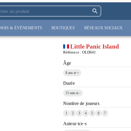
NOIS & ÉVÈNEMENTS
BOUTIQUES
RÉSEAUX SOCIAUX
Little Panic Island
Référence :
OLD041
Âge
8 ans et +
Durée
15 min et -
Nombre de joueurs
1
2
3
4
5
6
7
Auteur·ice·s