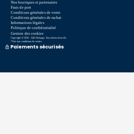
Nos boutiques et partenaires
Frais de port
Conditions générales de vente
Conditions générales de rachat
Informations légales
Politique de confidentialité
Gestion des cookies
Copyright © 2026 - SAS Parkage. Tous droits réservés.
*Voir nos conditions de ventes
Paiements sécurisés
Commande traitée sous 72h *
Livraison en So Colissimo *
Ou retrait en magasin gratuitement
Service après vente
Satisfait ou remboursé sous 15 jours
06 58 74 07 30
Du lundi au vendredi
9h00-13h00 / 14h00-16h00
Une question ? Consultez notre FAQ
Contactez-nous