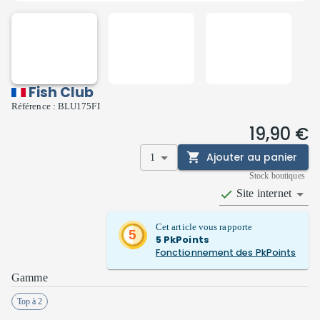
Fish Club
Référence :
BLU175FI
19,90 €
Ajouter au panier
1
Stock boutiques
Site internet
Cet article vous rapporte
5
5
PkPoints
Fonctionnement des PkPoints
Gamme
Top à 2