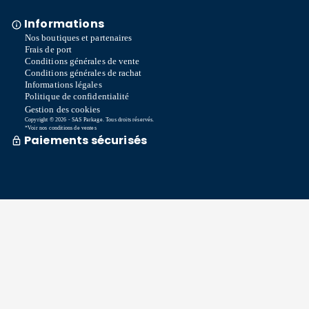
Informations
Nos boutiques et partenaires
Frais de port
Conditions générales de vente
Conditions générales de rachat
Informations légales
Politique de confidentialité
Gestion des cookies
Copyright © 2026 - SAS Parkage. Tous droits réservés.
*Voir nos conditions de ventes
Paiements sécurisés
Commande traitée sous 72h *
Livraison en So Colissimo *
Ou retrait en magasin gratuitement
Service après vente
Satisfait ou remboursé sous 15 jours
06 58 74 07 30
Du lundi au vendredi
9h00-13h00 / 14h00-16h00