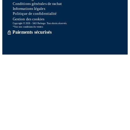
Conditions générales de rachat
Informations légales
Politique de confidentialité
Gestion des cookies
Copyright © 2026 - SAS Parkage. Tous droits réservés.
*Voir nos conditions de ventes
Paiements sécurisés
Commande traitée sous 72h *
Livraison en So Colissimo *
Ou retrait en magasin gratuitement
Service après vente
Satisfait ou remboursé sous 15 jours
06 58 74 07 30
Du lundi au vendredi
9h00-13h00 / 14h00-16h00
Une question ? Consultez notre FAQ
Contactez-nous
Sur nos réseaux