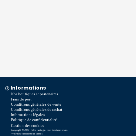
Informations
Nos boutiques et partenaires
Frais de port
Conditions générales de vente
Conditions générales de rachat
Informations légales
Politique de confidentialité
Gestion des cookies
Copyright © 2026 - SAS Parkage. Tous droits réservés.
*Voir nos conditions de ventes