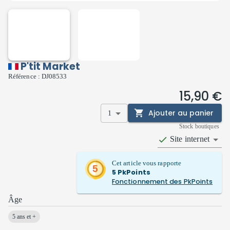
P'tit Market
Référence :
DJ08533
15,90 €
Ajouter au panier
1
Stock boutiques
Site internet
Cet article vous rapporte
5
5
PkPoints
Fonctionnement des PkPoints
Âge
5 ans et +