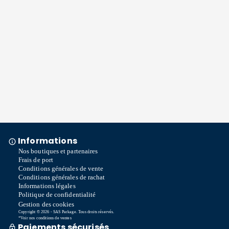
Informations
Nos boutiques et partenaires
Frais de port
Conditions générales de vente
Conditions générales de rachat
Informations légales
Politique de confidentialité
Gestion des cookies
Copyright © 2026 - SAS Parkage. Tous droits réservés.
*Voir nos conditions de ventes
Paiements sécurisés